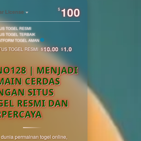
100
$
ar License
33
lar License
$
SELECTED
luded:
TUS TOGEL RESMI
luded:
by you or one client, in a single end
TUS TOGEL TERBAIK
luded:
ATFORM TOGEL AMAN
uct which end users
are not
charged for.
otal price includes the item price and a
10.00
1.0
TUS TOGEL RESMI
$
$
 fee.
NO128 | MENJADI
MAIN CERDAS
NGAN SITUS
GEL RESMI DAN
RPERCAYA
dunia permainan togel online,