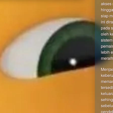
akses 
hingga
siap m
ini di
pada s
oleh k
sistem
pemain
lebih 
meraih
Menjad
keberu
memanf
tersed
keluar
sehing
sebel
pendek