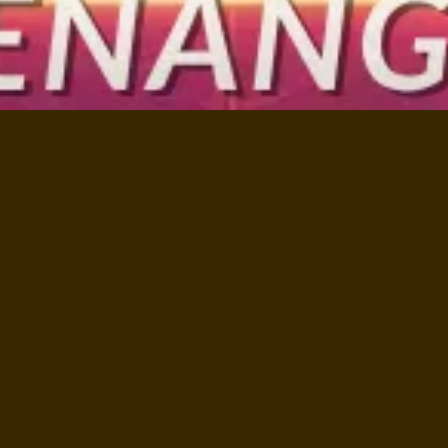
Regular
TELL US WHAT YOU THINK!
License
SELECTED
We'd like to ask you a few questions to help improve
21
$
ThemeForest.
Use, by
you or
@Copyright 2025
TEMBUS78 & AGEN BANDAR PARLAY
Sure, take me to the survey
one
client, in
a single
end
product
which
end
users