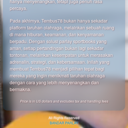
hanya menyenangkan, tetapi juga penuh rasa
percaya.
Pada akhirnya, Tembus78 bukan hanya sekadar
platform taruhan olahraga, melainkan sebuah ruang
di mana hiburan, keamanan, dan kenyamanan
berpadu. Dengan solusi parlay sportbooks yang
aman, setiap pertandingan bukan lagi sekadar
tontonan, melainkan kesempatan untuk merasakan
adrenalin, strategi, dan kebersamaan. Inilah yang
membuat Tembus78 menjadi pilihan tepat bagi
mereka yang ingin menikmati taruhan olahraga
dengan cara yang lebih menyenangkan dan
bermakna.
Price is in US dollars and excludes tax and handling fees
All Rights Reserved
BANDAR PARLAY