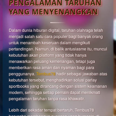
PENGALAMAN TARUHAN
which
end
YANG MENYENANGKAN
users
are not
charged
for. The
Dalam dunia hiburan digital, taruhan olahraga telah
total
menjadi salah satu cara populer bagi banyak orang
price
untuk menambah keseruan dalam mengikuti
includes
pertandingan. Namun, di balik antusiasme itu, muncul
the item
kebutuhan akan platform yang tidak hanya
price
and a
menawarkan peluang kemenangan, tetapi juga
buyer
memberikan rasa aman dan nyaman bagi para
fee.
penggunanya.
Tembus78
hadir sebagai jawaban atas
kebutuhan tersebut, menghadirkan solusi parlay
View
sportbooks yang dirancang dengan sistem keamanan
license
modern, sehingga setiap pemain dapat menikmati
details
pengalaman taruhan tanpa rasa khawatir.
Lebih dari sekadar tempat bertaruh, Tembus78